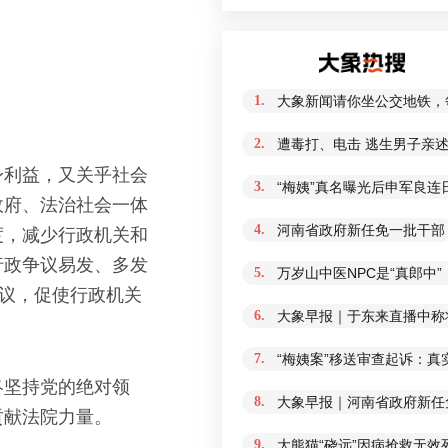
1.
大象新闻请你坐公交地铁，
2.
遭毒打、电击 逃生男子亲
身利益，又关乎社会
3.
“梅姨”真名曝光后申军良连
政府、法治社会一体
4.
河南省政府新任免一批干部
度，减少行政机关和
行政争议易发、多发
5.
万岁山中医NPC是“真郎中
建议，促使行政机关
6.
大象早报｜于东来直播中称
7.
“梅姨案”移送审查起诉：
终坚持党的绝对领
8.
大象早报｜河南省政府新任免
贡献法院力量。
9.
大熊猫“硗远”因病抢救无效