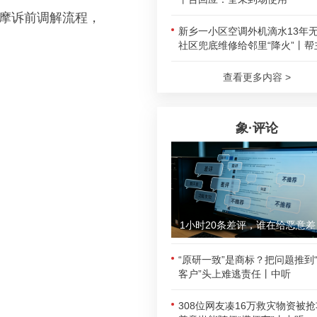
观摩诉前调解流程，
新乡一小区空调外机滴水13年
社区兜底维修给邻里“降火”丨帮
查看更多内容 >
象·评论
1小时
“原研一致”是商标？把问题推到
客户”头上难逃责任丨中听
308位网友凑16万救灾物资被