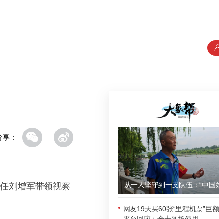
分享：
主任刘增军带领视察
。
网友19天买60张“里程机票”巨
平台回应：全未到场使用