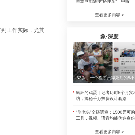
善意岂能随便“搭便车”丨中听
查看更多内容 >
审判工作实际，尤其
象·深度
32岁，一个程序员猝死后的8小
疯狂的鸡蛋｜记者历时5个月实
访，揭秘千万投资设计套路
“崩老头”全链调查：1500元可
工具，视频、语音均能伪造身份
查看更多内容 >