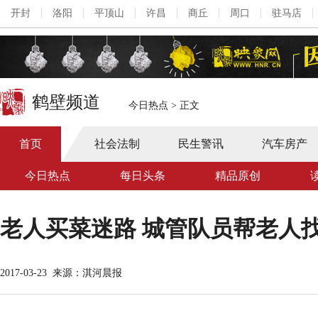
开封
洛阳
平顶山
许昌
商丘
周口
驻马店
鹤壁频道
今日热点
>
正文
首页
社会法制
民生警讯
汽车房产
今日热点
每日头条
精品原创
老人买菜迷路 城管队员帮老人找
2017-03-23
来源：淇河晨报