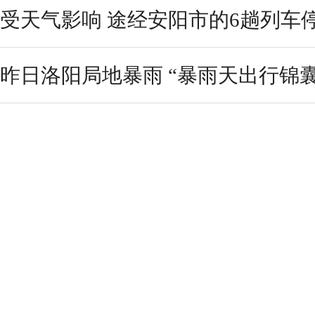
受天气影响 途经安阳市的6趟列车
昨日洛阳局地暴雨 “暴雨天出行锦