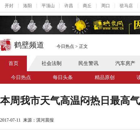
开封
洛阳
平顶山
许昌
商丘
周口
驻马店
鹤壁频道
今日热点
>
正文
首页
社会法制
民生警讯
汽车房产
今日热点
每日头条
精品原创
本周我市天气高温闷热日最高气
2017-07-11
来源：淇河晨报