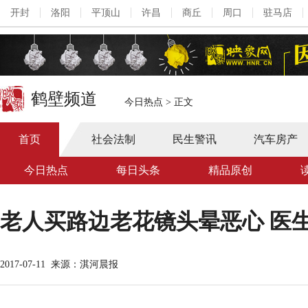
开封
洛阳
平顶山
许昌
商丘
周口
驻马店
鹤壁频道
今日热点
>
正文
首页
社会法制
民生警讯
汽车房产
今日热点
每日头条
精品原创
老人买路边老花镜头晕恶心 医生
2017-07-11
来源：淇河晨报