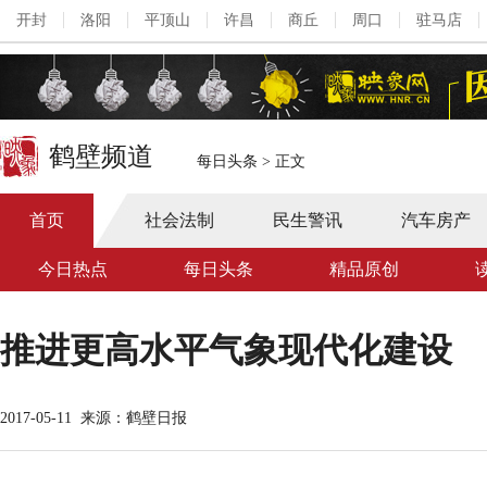
开封
洛阳
平顶山
许昌
商丘
周口
驻马店
鹤壁频道
每日头条
>
正文
首页
社会法制
民生警讯
汽车房产
今日热点
每日头条
精品原创
推进更高水平气象现代化建设
2017-05-11
来源：鹤壁日报