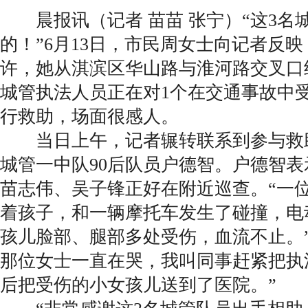
晨报讯（记者 苗苗 张宁）“这3名
的！”6月13日，市民周女士向记者反映
许，她从淇滨区华山路与淮河路交叉口
城管执法人员正在对1个在交通事故中
行救助，场面很感人。
当日上午，记者辗转联系到参与救
城管一中队90后队员户德智。户德智
苗志伟、吴子锋正好在附近巡查。“一
着孩子，和一辆摩托车发生了碰撞，电
孩儿脸部、腿部多处受伤，血流不止。
那位女士一直在哭，我叫同事赶紧把执
后把受伤的小女孩儿送到了医院。”