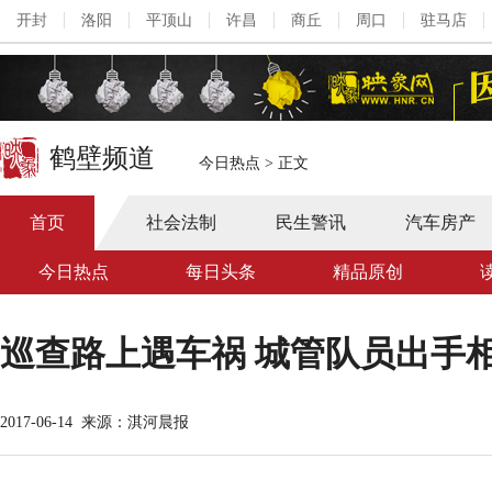
开封
洛阳
平顶山
许昌
商丘
周口
驻马店
鹤壁频道
今日热点
>
正文
首页
社会法制
民生警讯
汽车房产
今日热点
每日头条
精品原创
巡查路上遇车祸 城管队员出手
2017-06-14
来源：淇河晨报