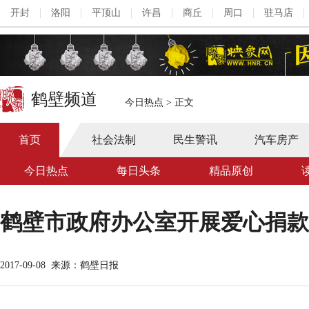
开封
洛阳
平顶山
许昌
商丘
周口
驻马店
鹤壁频道
今日热点
>
正文
首页
社会法制
民生警讯
汽车房产
今日热点
每日头条
精品原创
鹤壁市政府办公室开展爱心捐款
2017-09-08
来源：鹤壁日报